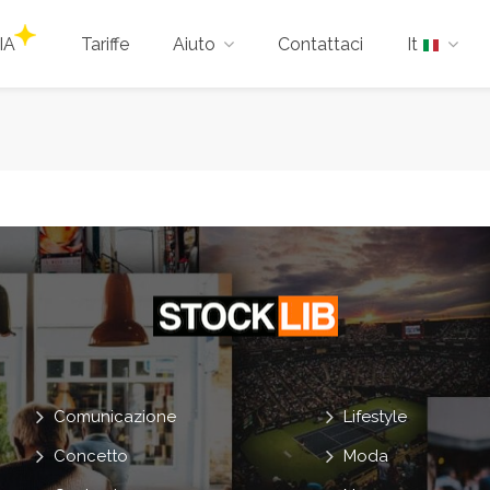
IA
Tariffe
Aiuto
Contattaci
It
Comunicazione
Lifestyle
Concetto
Moda