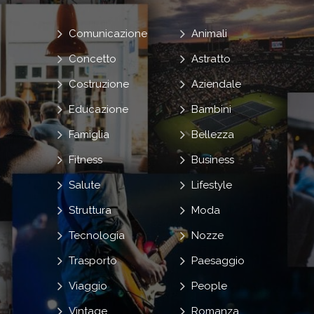
Comunicazione
Animali
Concetto
Astratto
Costruzione
Aziendale
Educazione
Bambini
Famiglia
Bellezza
Fitness
Business
Salute
Lifestyle
Struttura
Moda
Tecnologia
Nozze
Trasporto
Paesaggio
Viaggio
People
Vintage
Romanza