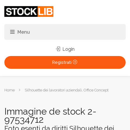
Login
Registrati
Tu
Home
Silhouette dei lavoratori aziendali, Office Concept
sei
qui:
Immagine de stock 2-
97534712
Foto esenti da diritti Silhouette dei