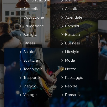
Comunicazione
Animali
Concetto
Astratto
Costruzione
Aziendale
Educazione
Bambini
Famiglia
Bellezza
Fitness
Business
Salute
Lifestyle
Struttura
Moda
Tecnologia
Nozze
Trasporto
Paesaggio
Viaggio
People
Vintage
Romanza