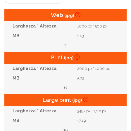
Gruppo Di Persone
Vita Cittadina
Web
(jpg)
Luogo Di Lavoro
Ora Di Punta
Affari Globali
1000 px * 500 px
1.43
3
Print
(jpg)
2000 px * 1000 px
5.72
6
Large print
(jpg)
3497 px * 1748 px
17.49
10