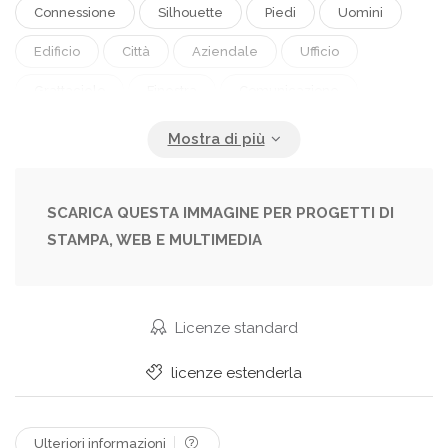
Connessione
Silhouette
Piedi
Uomini
Edificio
Città
Aziendale
Ufficio
Grattacielo
Finestra
Comunicazione
Lavorando
Parlando
Pianificazione
Conferenza
Unione
Discussione
Paesaggio Urbano
Orizzonte
Squadra
SCARICA QUESTA IMMAGINE PER PROGETTI DI
STAMPA, WEB E MULTIMEDIA
Lavoro Di Squadra
Posto Di Lavoro
Incontro
Uomini D'affari
Comunità
Unità
Pendolare
Collaborazione
Colleghi
Amministrazione
Licenze standard
Brainstorming
Sala Riunioni
Donne D'affari
licenze estenderla
Occupazione Professionale
Retroilluminato
Impiegato
Comunicazioni Globali
Ulteriori informazioni