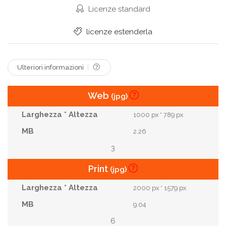
Voga
Occhiali
Prendere
Calorie
Licenze standard
Perdita
Confetteria
Unghia
Smaltato
licenze estenderla
Ciambelle
Sciogliersi
Ulteriori informazioni
Web
(jpg)
1000 px * 789 px
2.26
3
Print
(jpg)
2000 px * 1579 px
9.04
6