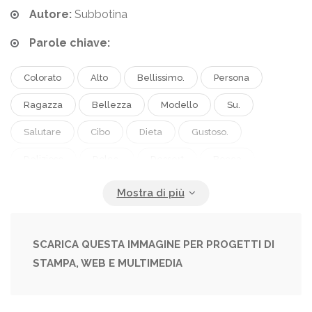
Autore:
Subbotina
Parole chiave:
Colorato
Alto
Bellissimo.
Persona
Ragazza
Bellezza
Modello
Su.
Salutare
Cibo
Dieta
Gustoso.
Delizioso
Dolce.
Dessert
Bocca
Stile
Divertente.
Mano
Moda
Aprire
Rosa
Concetto
Mangiare
Manicure
Emozioni
Donna
Prendendo
Peso
SCARICA QUESTA IMMAGINE PER PROGETTI DI
STAMPA, WEB E MULTIMEDIA
Fai
Trucco
Acconciatura
Sorpreso.
Gioioso
Malsano
Spazzatura
Senti...