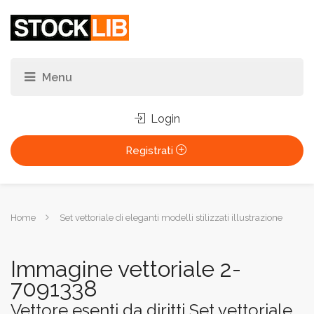
Login
Registrati
Tu
Home
Set vettoriale di eleganti modelli stilizzati illustrazione
sei
qui:
Immagine vettoriale 2-
7091338
Vettore esenti da diritti Set vettoriale