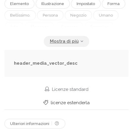
Elemento
Illustrazione
Impostato
Forma
Bellissimo.
Persona
Negozio
Umano
Arte
Eleganza
Ragazza
Femmina
Giovane
Adulto
Persone
Donne.
Bellezza
Modello
Modalità
Silhouette
Stile
Moda
Moderno
Simbolo
Posa
header_media_vector_desc
Bello
Creativo
Icona
Urbano
Figura
Elegante
Stilizzato
Donna
Stile Di Vita
Licenze standard
Accessori
Femminile
Disegno
Modello.
licenze estenderla
Tendenze
Collezione
ClipArt
Schizzo
Sexy
Vestito
Attraente.
Pubblicità
Ulteriori informazioni