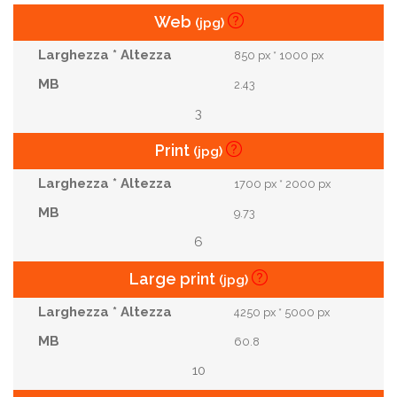
Web
(jpg)
850 px * 1000 px
2.43
3
Print
(jpg)
1700 px * 2000 px
9.73
6
Large print
(jpg)
4250 px * 5000 px
60.8
10