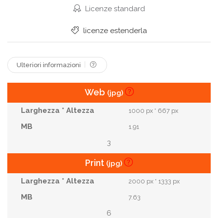
Rosa.
Polvere
Artista
Tenerezza
Licenze standard
Sopra
Rossetto
Alla Moda
Rosso
licenze estenderla
In Alto
Trucco
Modello
Ulteriori informazioni
Web
(jpg)
1000 px * 667 px
1.91
3
Print
(jpg)
2000 px * 1333 px
7.63
6