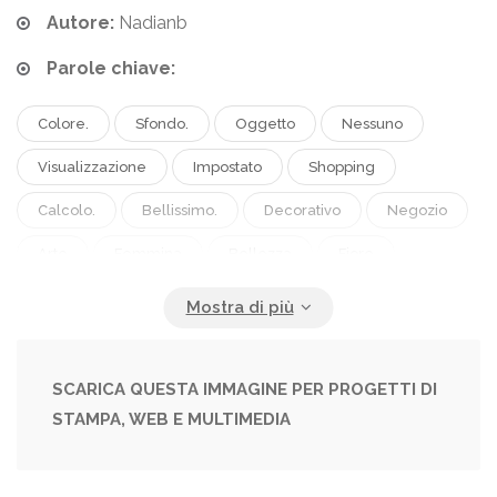
Autore:
Nadianb
Parole chiave:
Colore.
Sfondo.
Oggetto
Nessuno
Visualizzazione
Impostato
Shopping
Calcolo.
Bellissimo.
Decorativo
Negozio
Arte
Femmina
Bellezza
Fiore
Telaio
Moda
Accessorio
Rosa
Creativo
Posare
Occhio
Prodotto
Elegante
Donna
Piatto
Professionale
SCARICA QUESTA IMMAGINE PER PROGETTI DI
STAMPA, WEB E MULTIMEDIA
Spazzola
Cosmetic
Trucco
Mascara
Cosmetici
Ombra
Facciale
Superiore