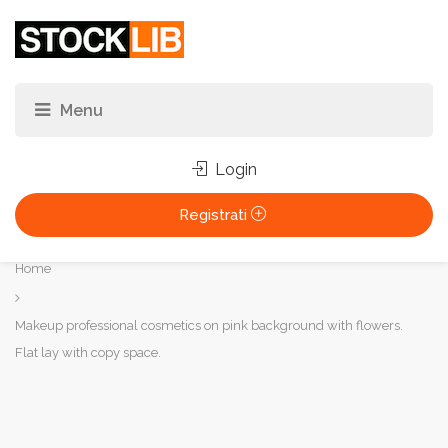
Login
Registrati
Tu
Home
sei
qui:
Makeup professional cosmetics on pink background with flowers.
Flat lay with copy space.