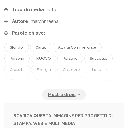
Tipo di media:
Foto
Autore:
marchmeena
Parole chiave:
Sfondo.
Carta.
Attività Commerciale
Persona
NUOVO
Persone
Successo
Crescita
Energia
Crescere
Luce
Elettrico
Tecnologia
Anno
Ispirazione
Creativo
Concetto
Idea
Lampada
Accorto
Sviluppo
Lampadina
Fare Un Passo
Istruzione
Problema.
SCARICA QUESTA IMMAGINE PER PROGETTI DI
STAMPA, WEB E MULTIMEDIA
Soluzione
Strategia
Scoperta
Pensiero