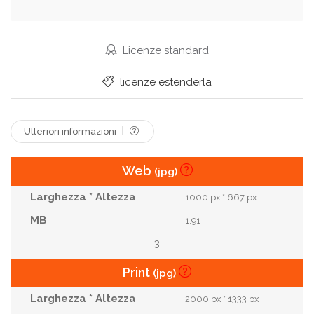
Piano
Visione
Innovazione
Positivo.
Conoscenza
Mente
Intelligente
Licenze standard
Risoluzione
Logo
Genio.
Risultato:
licenze estenderla
Scala
Aumento
Immagina.
Intuizione
Conclusione
Brainstorm
Mentalità
Brian.
Ulteriori informazioni
Web
(jpg)
1000 px * 667 px
1.91
3
Print
(jpg)
2000 px * 1333 px