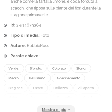
anche come la farfalla limone, e coda forcuta a
scacchi, che riposa sulle piante dei fiori durante la
stagione primaverile
Id:
2-514679384
Tipo di media:
Foto
Autore:
RobbieRoss
Parole chiave:
Verde.
Sfondo.
Colorato
Sfondi
Macro
Bellissimo.
Avvicinamento
Stagione
Estate
Bellezza
All'aperto
Natura.
Primavera
Dettaglio.
Giardino
Foglia
Pianta
Ritratto.
Foglie
Fiore