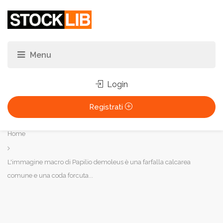
Login
Registrati
Tu
Home
sei
qui:
L'immagine macro di Papilio demoleus è una farfalla calcarea
comune e una coda forcuta...