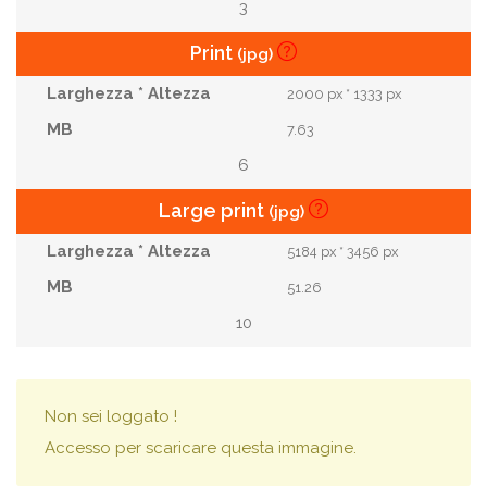
3
Print
(jpg)
2000 px * 1333 px
7.63
6
Large print
(jpg)
5184 px * 3456 px
51.26
10
Non sei loggato !
Accesso per scaricare questa immagine.