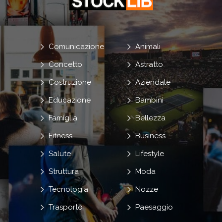
Comunicazione
Animali
Concetto
Astratto
Costruzione
Aziendale
Educazione
Bambini
Famiglia
Bellezza
Fitness
Business
Salute
Lifestyle
Struttura
Moda
Tecnologia
Nozze
Trasporto
Paesaggio