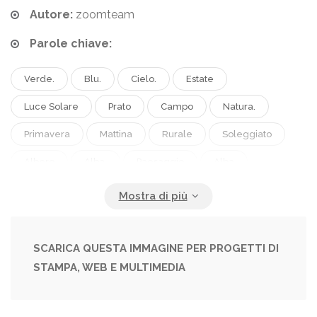
Autore:
zoomteam
Parole chiave:
Verde.
Blu.
Cielo.
Estate
Luce Solare
Prato
Campo
Natura.
Primavera
Mattina
Rurale
Soleggiato
Albero
Alba.
Paesaggio
Alba
Scenografie
Idilliaco
Calma
Nebbia.
Azienda Agricola
Agricoltura
Sogno
Campagna
Pittoresco
Scenario
Umore
SCARICA QUESTA IMMAGINE PER PROGETTI DI
STAMPA, WEB E MULTIMEDIA
Italia
Italiano
Panorama
Panoramico
Fattoria
Collina
Paese
Tranquillo