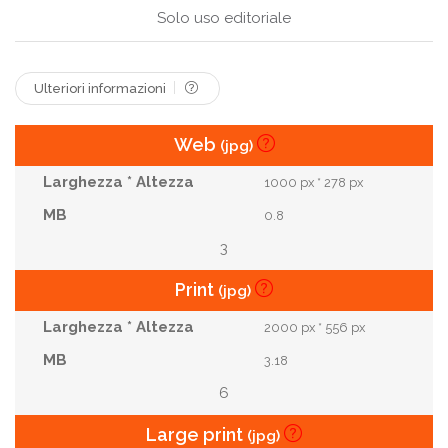
Villa.
Misterioso
Toscana
Sorprendente
Solo uso editoriale
Vite
Fattoria
Nebbioso
Mondo Dei Sogni
Ulteriori informazioni
Web
(jpg)
1000 px * 278 px
0.8
3
Print
(jpg)
2000 px * 556 px
3.18
6
Large print
(jpg)