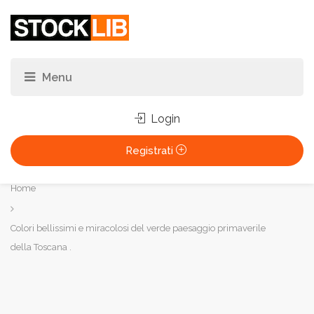
Login
Registrati
Tu
Home
sei
qui:
Colori bellissimi e miracolosi del verde paesaggio primaverile
della Toscana .