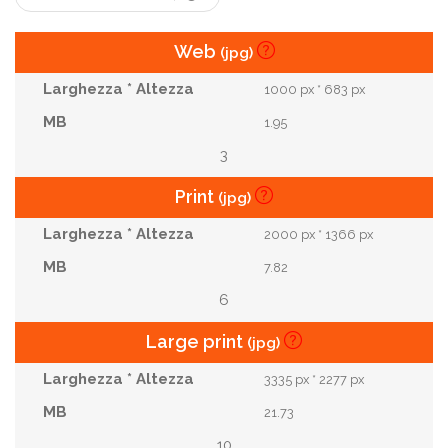
Web
(jpg)
1000 px * 683 px
1.95
3
Print
(jpg)
2000 px * 1366 px
7.82
6
Large print
(jpg)
3335 px * 2277 px
21.73
10