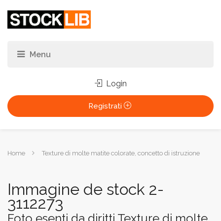
Login
Registrati
Tu
Home
Texture di molte matite colorate, concetto di istruzione
sei
qui:
Immagine de stock 2-
3112273
Foto esenti da diritti Texture di molte