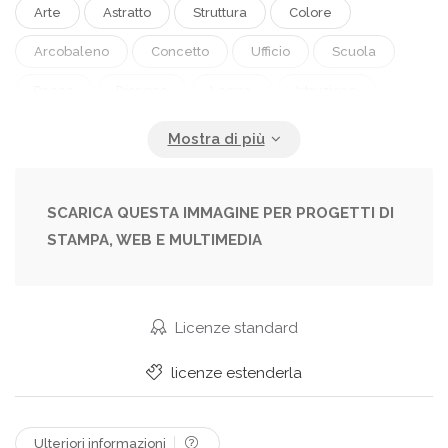
Arte
Astratto
Struttura
Colore
Arcobaleno
Concetto
Ufficio
Scuola
Penna
Disegno
Legna.
Istruzione
Matita
Molti
Matite
Scrivere
Educación
SCARICA QUESTA IMMAGINE PER PROGETTI DI
STAMPA, WEB E MULTIMEDIA
Licenze standard
licenze estenderla
Ulteriori informazioni