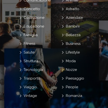
Comunicazione
Animali
Concetto
Astratto
Costruzione
Aziendale
Educazione
Bambini
Famiglia
Bellezza
Fitness
Business
Salute
Lifestyle
Struttura
Moda
Tecnologia
Nozze
Trasporto
Paesaggio
Viaggio
People
Vintage
Romanza