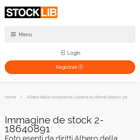
Login
Registrati
Tu
Home
Albero della conoscenza. Libreria su sfondo bianco. 3d
sei
qui:
Immagine de stock 2-
18640891
Foto esenti da diritti Albero della