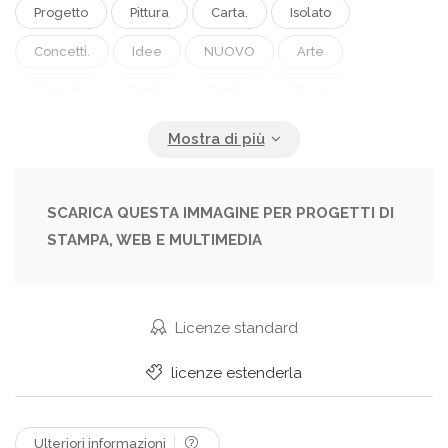
Progetto
Pittura
Carta.
Isolato
Concetti.
Idee
NUOVO
Arte
Crescita
Pianta
Piante
Albero
Creatività.
Silhouette
Cartone Animato
Moderno
Aprire
Alberi
Simbolo
Elementi
Creativo
Concetto
Idea
SCARICA QUESTA IMMAGINE PER PROGETTI DI
STAMPA, WEB E MULTIMEDIA
Industria
Dita
Competenza
Saggezza
Terapia
Mensola
Libreria
Lettura
Libro
Apprendimento
Istruzione
Licenze standard
Studiando
Magia
Scienza.
Letteratura
licenze estenderla
Mele
Collezione
Piede
Studio
Libreria
Libri
Conoscenza
Insegnamento
Ulteriori informazioni