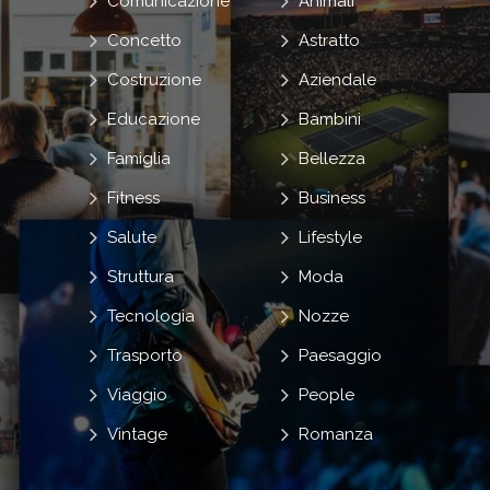
Comunicazione
Animali
Concetto
Astratto
Costruzione
Aziendale
Educazione
Bambini
Famiglia
Bellezza
Fitness
Business
Salute
Lifestyle
Struttura
Moda
Tecnologia
Nozze
Trasporto
Paesaggio
Viaggio
People
Vintage
Romanza