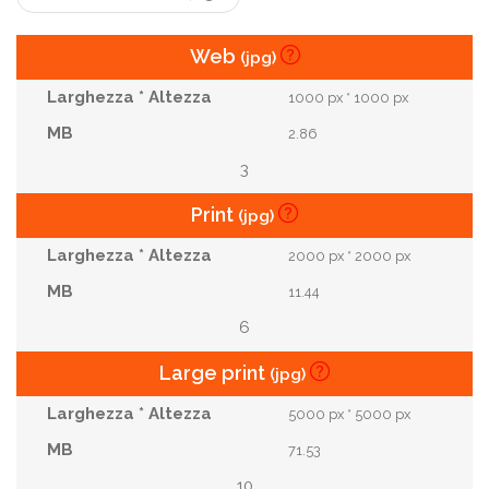
Web
(jpg)
1000 px * 1000 px
2.86
3
Print
(jpg)
2000 px * 2000 px
11.44
6
Large print
(jpg)
5000 px * 5000 px
71.53
10