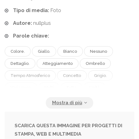
Tipo di media:
Foto
Autore:
nullplus
Parole chiave:
Colore.
Giallo.
Bianco
Nessuno
Dettaglio.
Atteggiamento
Ombrello
Tempo Atmosferico
Concetto
Grigio.
Variazione
Molti
Folla
Unità
Conformità
Vista Dall'alto
Direttamente Sopra
Gruppo Di Oggetti
Accessorio Personale
Nessuna Persona
In Piedi Fuori Dalla Folla
SCARICA QUESTA IMMAGINE PER PROGETTI DI
STAMPA, WEB E MULTIMEDIA
Generato Dal Computer
Dai Colori Vivaci