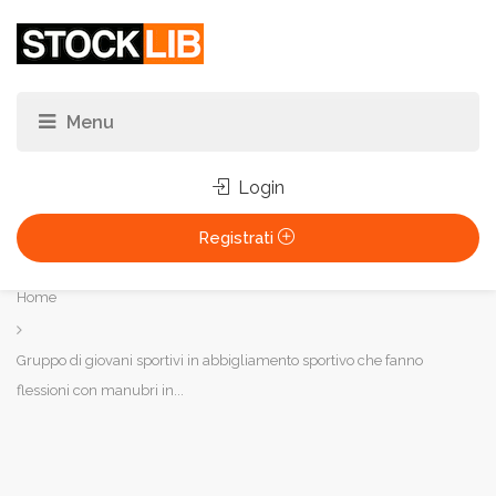
Login
Registrati
Tu
Home
sei
qui:
Gruppo di giovani sportivi in abbigliamento sportivo che fanno
flessioni con manubri in...