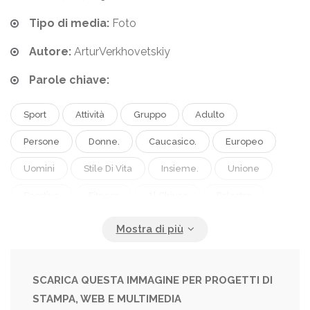
Tipo di media:
Foto
Autore:
ArturVerkhovetskiy
Parole chiave:
Sport
Attività
Gruppo
Adulto
Persone
Donne.
Caucasico.
Europeo
Uomini
Stile Di Vita
Insieme.
Unione
Sportive
Fitness
Al Chiuso
Palestra
Esercizio
Fare Esercizio
Sportivi.
Tavola
Motivazione
Atleta
Squadra
Formazione
Manubri
Sportivo
Relazione
Atletico
SCARICA QUESTA IMMAGINE PER PROGETTI DI
STAMPA, WEB E MULTIMEDIA
Allenamento
Atleti
Abbigliamento Sportivo