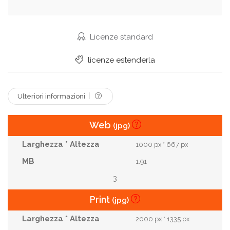
Atletismo
Praticando
Attività Ricreativa
Allenarsi
Corporatura Muscolosa
Licenze standard
Allenamento Sportivo
Consapevole Del Corpo
licenze estenderla
Attività Fisica
Miglioramento Personale
Spingere Verso L'alto
Attrezzatura Per Esercizi
Ulteriori informazioni
Attrezzatura Da Palestra
Lezione Di Ginnastica
Web
(jpg)
Gruppo Di Fitness
Centro Sportivo
1000 px * 667 px
1.91
3
Print
(jpg)
2000 px * 1335 px