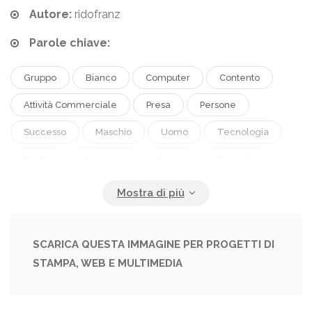
Autore:
ridofranz
Parole chiave:
Gruppo
Bianco
Computer
Contento
Attività Commerciale
Presa
Persone
Successo
Maschio
Uomo
Tecnologia
Centro
Aziendale
Donna
Senza Fili
Responsabile
Computer Portatile
Quaderno
Professionale
Lavoro.
Internet.
Netto
Uomo D'affari
Risultato
Capo
Sicurezza
SCARICA QUESTA IMMAGINE PER PROGETTI DI
STAMPA, WEB E MULTIMEDIA
Esecutivo
Squadra
Lavoratore
Guida
Positivo.
Incontro
Fiducioso.
Informatica