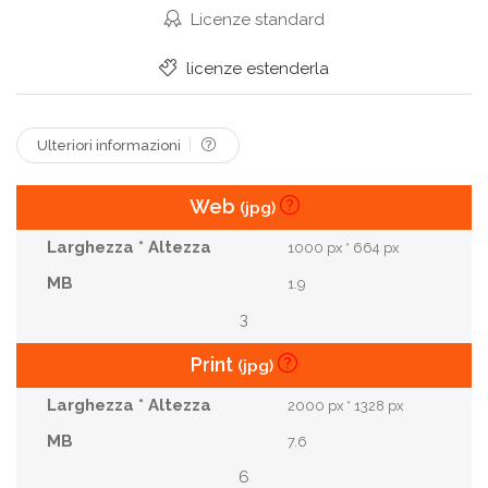
Partenariato
Soddisfatto
Orgoglioso
Licenze standard
Ispanico
Au Au Au
Lavoro
Equipaggiare
licenze estenderla
Negocios
Empresa
Heureux
Uomini D'affari
Lavoro Di Squadra
Ulteriori informazioni
Sicurezza Dei Dati
Centro Dati
Web
(jpg)
1000 px * 664 px
1.9
3
Print
(jpg)
2000 px * 1328 px
7.6
6