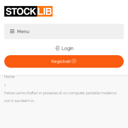
Login
Registrati
Tu
Home
sei
qui:
Felice uomo d'affari in possesso di un computer portatile moderno
con il suo team in...