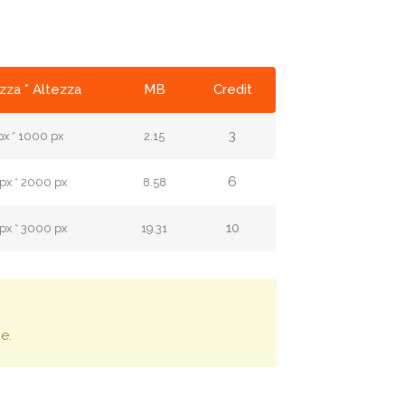
zza * Altezza
MB
Credit
3
px * 1000 px
2.15
6
px * 2000 px
8.58
10
px * 3000 px
19.31
e.