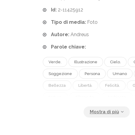
Id:
2-11425912
Tipo di media:
Foto
Autore:
Andreus
Parole chiave:
Verde.
Illustrazione
Cielo.
Soggezione
Persona
Umano
Bellezza
Libertà.
Felicità.
G
Natura.
All'aperto.
Ambiente.
Pianta
Energia
Vicino
Cres
Salute
Vita
Albero
Nuvola
Nero
Collegato
Connessione