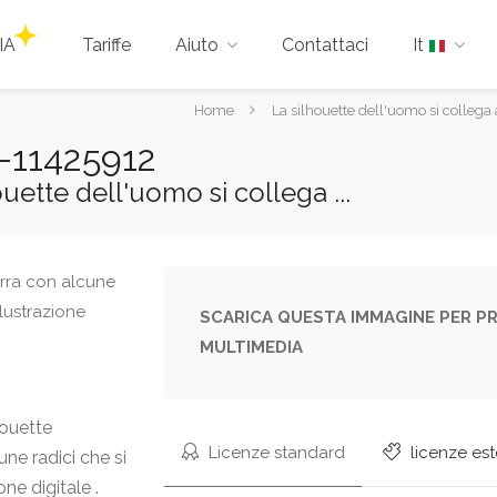
IA
Tariffe
Aiuto
Contattaci
It
Tu
Home
La silhouette dell'uomo si collega 
sei
-11425912
qui:
ouette dell'uomo si collega ...
SCARICA QUESTA IMMAGINE PER PR
MULTIMEDIA
houette
Licenze standard
licenze es
une radici che si
ne digitale .