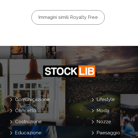
logia
Immagini simili Royalty Free
Emotivo
ra
ede
Alcuni
Comunicazione
Lifestyle
Concetto
Moda
Costruzione
Nozze
Educazione
Paesaggio