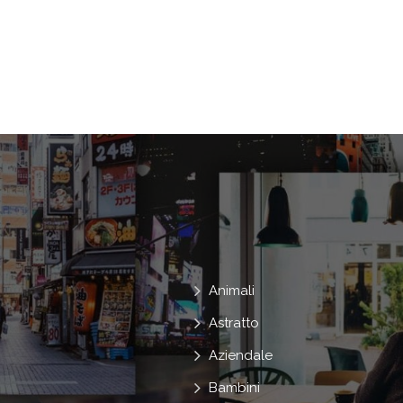
Aprire
Pace
Emozione
Eco
Emozioni
Dita
Digitale
Con
Dio
Religione
Dal Vivo
Ter
Ambientale
Nel
Paradiso
F
Culto
Al Di Fuori
Spiritualità
Animali
Astratto
Aziendale
Bambini