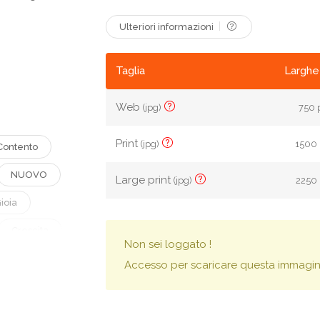
Ulteriori informazioni
Taglia
Larghe
Web
(jpg)
750 
Print
(jpg)
1500 
Contento
NUOVO
Large print
(jpg)
2250 
ioia
Crescita
Non sei loggato !
cere
Accesso per scaricare questa immagin
Uomo
Silhouette