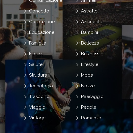
Comunicazione
Animali
Concetto
Astratto
Costruzione
Aziendale
Educazione
Bambini
Famiglia
Bellezza
Fitness
Business
Salute
Lifestyle
Struttura
Moda
Tecnologia
Nozze
Trasporto
Paesaggio
Viaggio
People
Vintage
Romanza