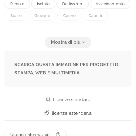
Piccolo
Isolato
Bellissimo.
Avvicinamento
Sparo
Giovane
Carino
Capelli
Marrone.
Animale
Dolce.
Nero
Occhi
Assonnato
Amico.
Animale Domestico
Orecchie
Mammiferi
Animali
Gatto
Gattino
Espressione
SCARICA QUESTA IMMAGINE PER PROGETTI DI
STAMPA, WEB E MULTIMEDIA
Bello
Morbido
Basettoni
Razza
Adorabile
Domestico
Pelliccia
Stanco
Pisolino
Posare
Senti...
Bugia.
Licenze standard
In Piedi
Toelettatura
Zampa
Felino
licenze estenderla
Curioso.
Interessato
Coccoloso
Adorare
Micio
Per
Furia
Pigro.
Ulteriori informazioni