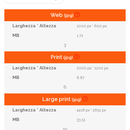
Web
(jpg)
1000 px * 600 px
1.72
3
Print
(jpg)
2000 px * 1200 px
6.87
6
Large print
(jpg)
4418 px * 2651 px
33.51
10