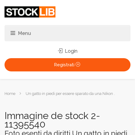
Login
Registrati
Tu
Home
Un gatto in piedi per essere sparato da una Nikon .
sei
qui:
Immagine de stock 2-
11395540
Foto esenti da diritti Un gatto in piedi