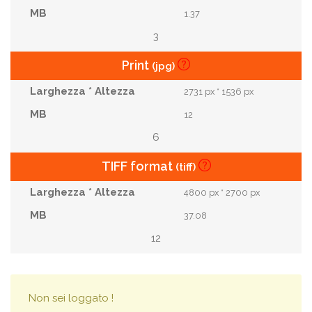
1.37
3
Print
(jpg)
2731 px * 1536 px
12
6
TIFF format
(tiff)
4800 px * 2700 px
37.08
12
Non sei loggato !