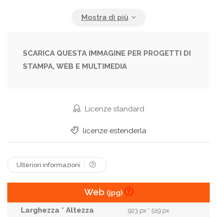
Diversity
Exchange
Finance
Global
Graph
Growth
Hand
Handshake
Idea
Information
Innovation
Investment
SCARICA QUESTA IMMAGINE PER PROGETTI DI
STAMPA, WEB E MULTIMEDIA
Laptop
Management
Marketing
Network
Planning
Present
Profit
Report
Shake
Statistic
Stock
Strategy
Licenze standard
Success
System
Talking
Team
licenze estenderla
Teamwork
Technology
Top
Top View
Topdown
Trade
View
Working
Ulteriori informazioni
Web
(jpg)
923 px * 519 px