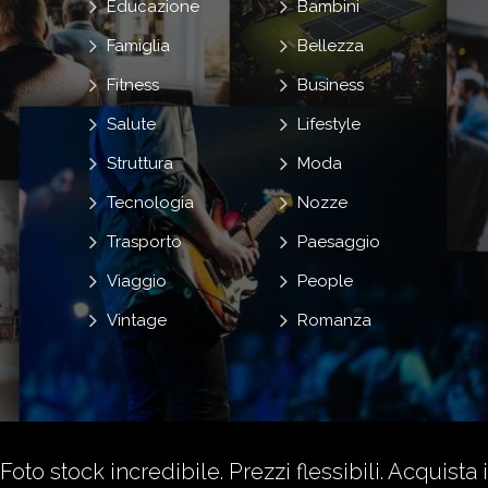
Educazione
Bambini
Famiglia
Bellezza
Fitness
Business
Salute
Lifestyle
Struttura
Moda
Tecnologia
Nozze
Trasporto
Paesaggio
Viaggio
People
Vintage
Romanza
Foto stock incredibile. Prezzi flessibili.
Acquista i