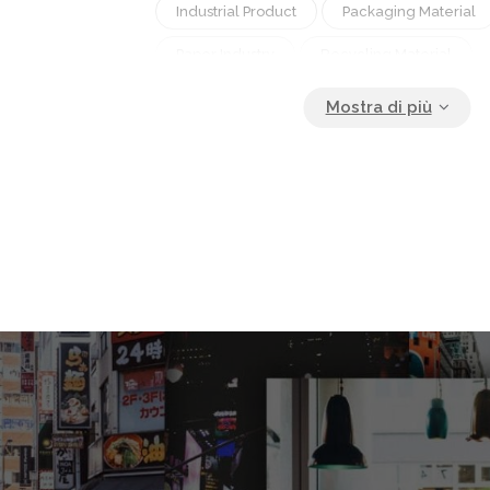
Industrial Product
Packaging Material
Paper Industry
Recycling Material
Shipping Supplies