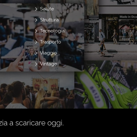
Salute
Struttura
Tecnologia
Trasporto
Viaggio
Vintage
zia a scaricare oggi.