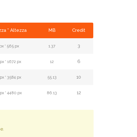
za * Altezza
MB
Credit
3
px * 565 px
1.37
6
px * 1672 px
12
10
px * 3584 px
55.13
12
px * 4480 px
86.13
e.