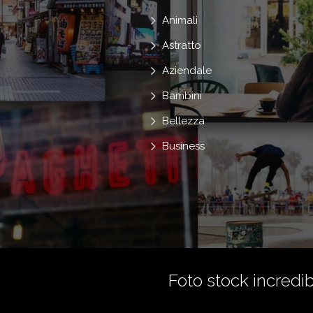
Animali
Astratto
Aziendale
Bambini
Bellezza
Business
Foto stock incredibi