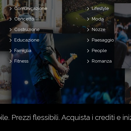
Comunicazione
Lifestyle
Concetto
Moda
Costruzione
Nozze
Educazione
Paesaggio
Famiglia
People
Fitness
Romanza
le. Prezzi flessibili.
Acquista i crediti
e ini