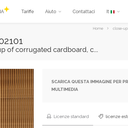
IA
Tariffe
Aiuto
Contattaci
It
Tu
Home
close-up
sei
302101
qui:
-up of corrugated cardboard, c...
SCARICA QUESTA IMMAGINE PER PR
MULTIMEDIA
Licenze standard
licenze es