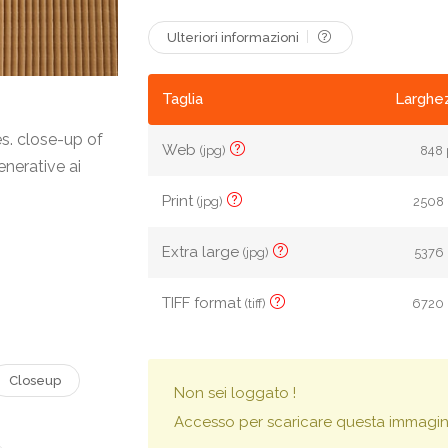
Ulteriori informazioni
Taglia
Larghez
s. close-up of
Web
(jpg)
848 
nerative ai
Print
(jpg)
2508 
Extra large
(jpg)
5376 
TIFF format
(tiff)
6720 
Closeup
Non sei loggato !
Accesso per scaricare questa immagin