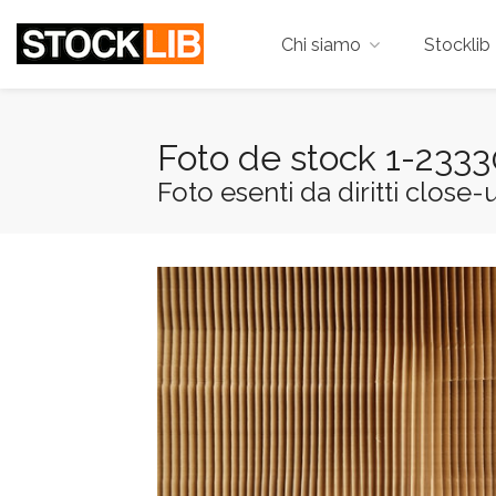
Chi siamo
Stocklib 
Foto de stock 1-233
Foto esenti da diritti close