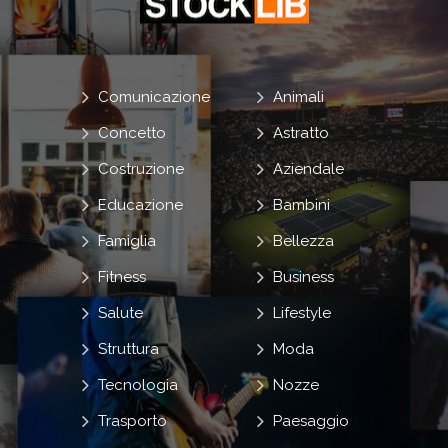
Comunicazione
Animali
Concetto
Astratto
Costruzione
Aziendale
Educazione
Bambini
Famiglia
Bellezza
Fitness
Business
Salute
Lifestyle
Struttura
Moda
Tecnologia
Nozze
Trasporto
Paesaggio