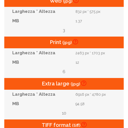
Web
(jpg)
832 px * 575 px
1.37
3
Print
(jpg)
2463 px * 1703 px
12
6
Extra large
(jpg)
6916 px * 4780 px
94.58
10
TIFF format
(tiff)