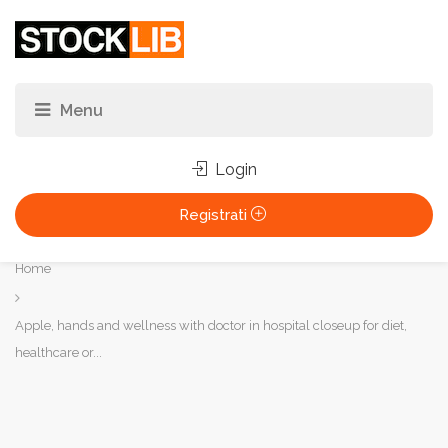
Login
Registrati
Tu
Home
sei
qui:
Apple, hands and wellness with doctor in hospital closeup for diet,
healthcare or...