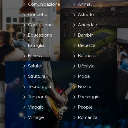
Comunicazione
Animali
Concetto
Astratto
Costruzione
Aziendale
Educazione
Bambini
Famiglia
Bellezza
Fitness
Business
Salute
Lifestyle
Struttura
Moda
Tecnologia
Nozze
Trasporto
Paesaggio
Viaggio
People
Vintage
Romanza