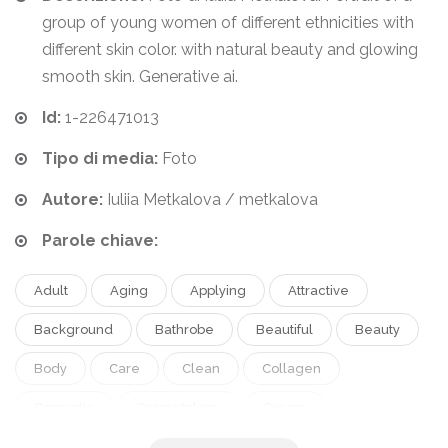
group of young women of different ethnicities with
different skin color. with natural beauty and glowing
smooth skin. Generative ai.
Id:
1-226471013
Tipo di media:
Foto
Autore:
Iuliia Metkalova / metkalova
Parole chiave:
Adult
Aging
Applying
Attractive
Background
Bathrobe
Beautiful
Beauty
Body
Care
Clean
Collagen
Cosmetic
Cosmetology
Cream
Dermatology
Face
Facial
Female