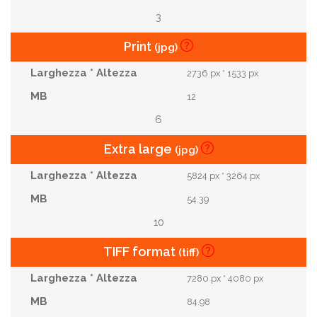
3
Print
(jpg)
2736 px * 1533 px
12
6
Extra large
(jpg)
5824 px * 3264 px
54.39
10
TIFF format
(tiff)
7280 px * 4080 px
84.98