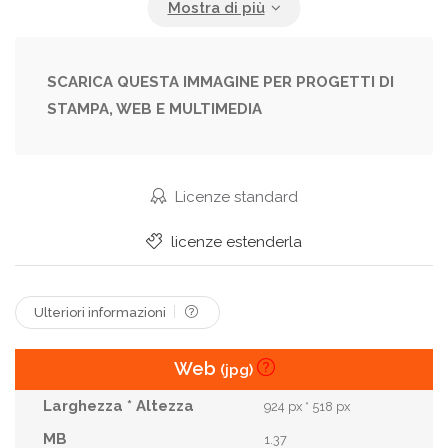
Freshness
Girl
Happy
Health
Healthcare
Healthy
Hydration
Hygiene
SCARICA QUESTA IMMAGINE PER PROGETTI DI
STAMPA, WEB E MULTIMEDIA
Mask
Moisturizer
Natural
People
Procedure
Relax
Routine
Serum
Skin
Skin Care
Skincare
Smile
Licenze standard
Smiling
Smooth
Spa
Towel
licenze estenderla
Treatment
Wellness
Woman
Young
Ulteriori informazioni
Web
(jpg)
924 px * 518 px
1.37