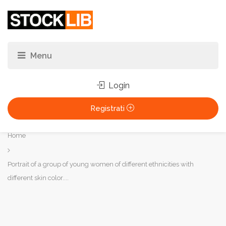
Login
Registrati
Tu
Home
sei
qui:
Portrait of a group of young women of different ethnicities with
different skin color....