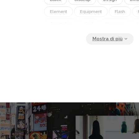
Element
Equipment
Flash
Geometric
Grid
Hexagon
Industry
Light
Lighting
Mac
Material
Mesh
Metal
Metall
Modern
Nobody
Object
Or
Pattern
Photograph
Photographe
Photographic
Professional
Reflec
Reflector
Shape
Spotlight
Technology
Texture
Textured
View
Wallpaper
Work