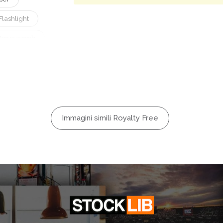
Flashlight
Honeycomb
ro
ic
ange
r
Immagini simili Royalty Free
tive
Studio
Tool