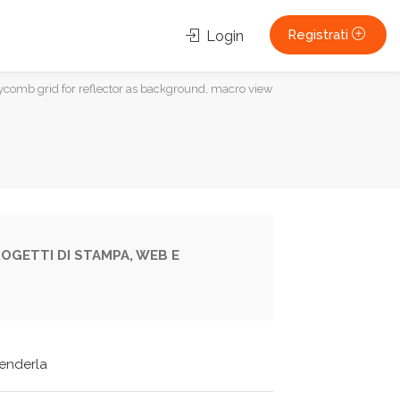
Registrati
Login
ycomb grid for reflector as background, macro view
OGETTI DI STAMPA, WEB E
tenderla