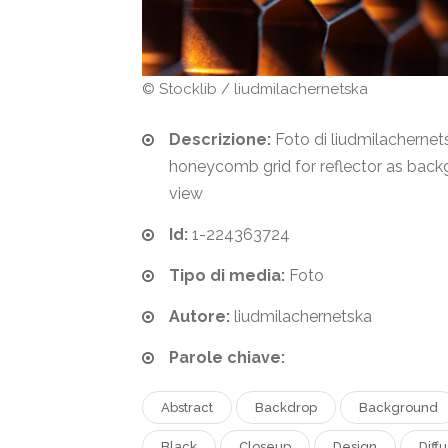
© Stocklib / liudmilachernetska
Descrizione:
Foto di liudmilachernets
honeycomb grid for reflector as bac
view
Id:
1-224363724
Tipo di media:
Foto
Autore:
liudmilachernetska
Parole chiave:
Abstract
Backdrop
Background
Black
Closeup
Design
Diff