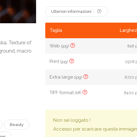
Ulteriori informazioni
Taglia
Larghez
ka. Texture of
Web
(jpg)
848 p
kground, macro
Print
(jpg)
2508 p
Extra large
(jpg)
6720 p
TIFF format
(tiff)
8400 p
Non sei loggato !
Beauty
Accesso per scaricare questa immagin
user