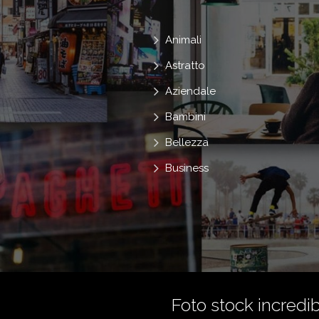
Animali
Astratto
Aziendale
Bambini
Bellezza
Business
Foto stock incredibi