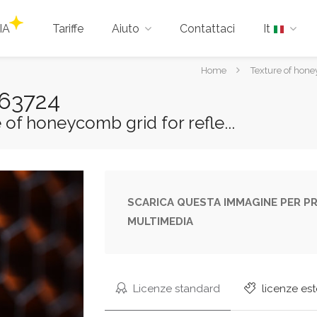
IA
Tariffe
Aiuto
Contattaci
It
Tu
Home
Texture of hone
sei
363724
qui:
e of honeycomb grid for refle...
SCARICA QUESTA IMMAGINE PER PR
MULTIMEDIA
Licenze standard
licenze es