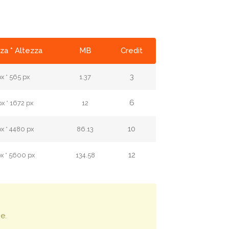
za * Altezza
MB
Credit
3
x * 565 px
1.37
6
x * 1672 px
12
10
x * 4480 px
86.13
12
x * 5600 px
134.58
e.