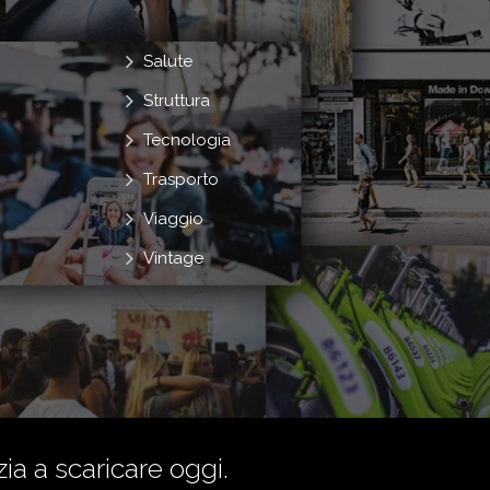
Salute
Struttura
Tecnologia
Trasporto
Viaggio
Vintage
zia a scaricare oggi.