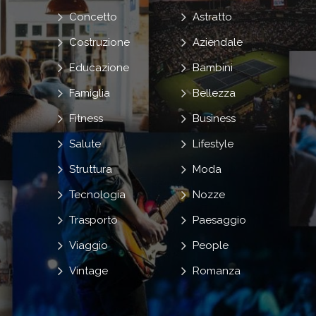
Concetto
Astratto
Costruzione
Aziendale
Educazione
Bambini
Famiglia
Bellezza
Fitness
Business
Salute
Lifestyle
Struttura
Moda
Tecnologia
Nozze
Trasporto
Paesaggio
Viaggio
People
Vintage
Romanza