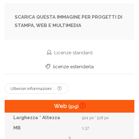
Fading
Fallen
Forlorn
Fragile
Intimate
Intricate
Melancholic
SCARICA QUESTA IMMAGINE PER PROGETTI DI
STAMPA, WEB E MULTIMEDIA
Minimalistic
Monochromatic
Moody
Muted
Natural
Neutral
Nostalgic
Oldworldly
Organic
Pattern
Patterned
Licenze standard
Peaceful
Rustic
Serene
Solitary
licenze estenderla
Somber
Subtle
Tan
Texture
Textured
Weathered
Withered
Ulteriori informazioni
Web
(jpg)
924 px * 518 px
1.37
3