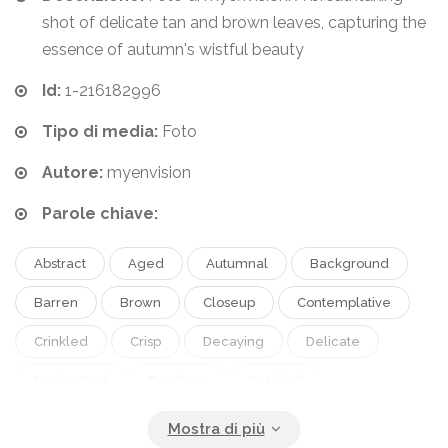
shot of delicate tan and brown leaves, capturing the
essence of autumn's wistful beauty
Id:
1-216182996
Tipo di media:
Foto
Autore:
myenvision
Parole chiave:
Abstract
Aged
Autumnal
Background
Barren
Brown
Closeup
Contemplative
Crinkled
Crisp
Decaying
Delicate
Desiccated
Desolate
Detailed
Diminished
Dried
Earthy
Elegant