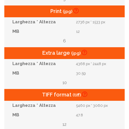
Print
(jpg)
2736 px * 1533 px
12
6
Extra large
(jpg)
4368 px * 2448 px
30.59
10
TIFF format
(tiff)
5460 px * 3060 px
47.8
12