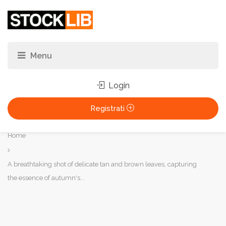
Login
Registrati
Tu
Home
sei
qui:
A breathtaking shot of delicate tan and brown leaves, capturing
the essence of autumn's...