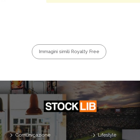
ace
llpaper
Immagini simili Royalty Free
Comunicazione
Lifestyle