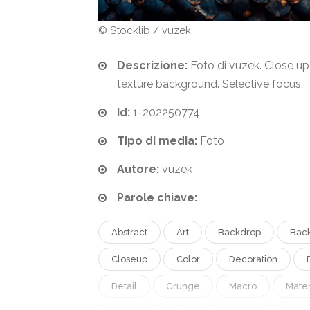
© Stocklib / vuzek
Descrizione:
Foto di vuzek. Close up
texture background. Selective focus.
Id:
1-202250774
Tipo di media:
Foto
Autore:
vuzek
Parole chiave:
Abstract
Art
Backdrop
Bac
Closeup
Color
Decoration
Detail
Grunge
Macro
Mater