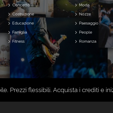
Concetto
Moda
Costruzione
Nozze
Educazione
Paesaggio
Famiglia
People
Fitness
Romanza
le. Prezzi flessibili.
Acquista i crediti
e ini