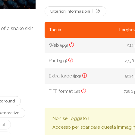
Ulteriori informazioni
 of a snake skin
Taglia
Larghez
Web
(jpg)
924 
Print
(jpg)
2736 
Extra large
(jpg)
5824 
TIFF format
(tiff)
7280 
kground
Decorative
Non sei loggato !
ial
Accesso per scaricare questa immagin