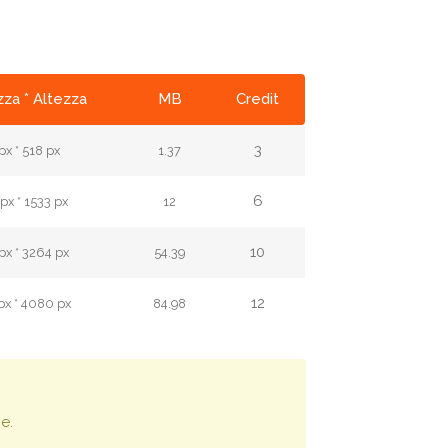
za * Altezza
MB
Credit
3
px * 518 px
1.37
6
px * 1533 px
12
10
px * 3264 px
54.39
12
px * 4080 px
84.98
e.