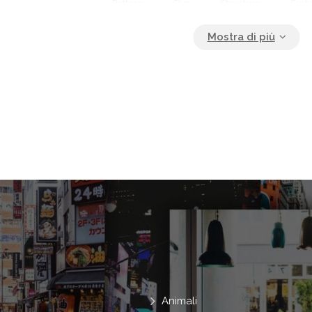
Pattern
Skin
Structure
Surf
Texture
Textured
Wall
Wa
Animali