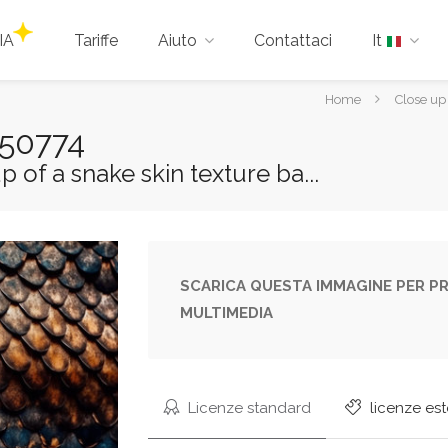
IA
Tariffe
Aiuto
Contattaci
It
Tu
Home
Close up 
sei
250774
qui:
up of a snake skin texture ba...
SCARICA QUESTA IMMAGINE PER PR
MULTIMEDIA
Licenze standard
licenze es