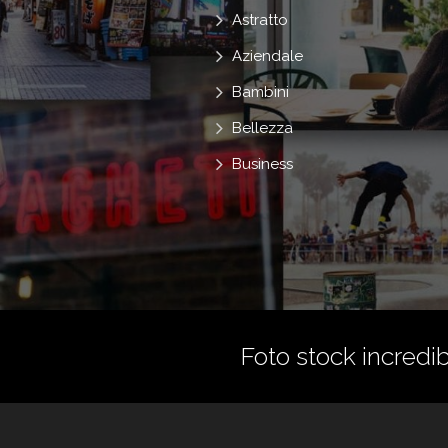
Astratto
Aziendale
Bambini
Bellezza
Business
Foto stock incredibi