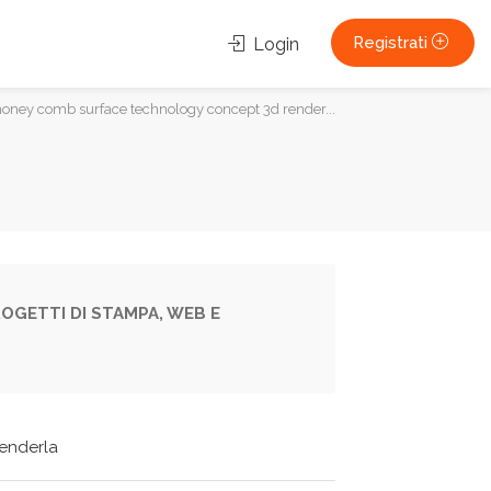
Registrati
Login
c honey comb surface technology concept 3d render...
OGETTI DI STAMPA, WEB E
tenderla