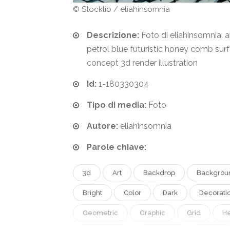
© Stocklib / eliahinsomnia
Descrizione:
Foto di eliahinsomnia. a
petrol blue futuristic honey comb su
concept 3d render illustration
Id:
1-180330304
Tipo di media:
Foto
Autore:
eliahinsomnia
Parole chiave:
3d
Art
Backdrop
Backgrou
Bright
Color
Dark
Decorati
Geometric
Graphic
Grid
H