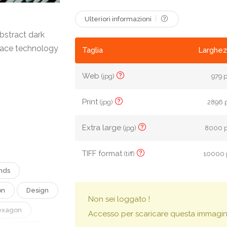
Ulteriori informazioni
bstract dark
rface technology
Taglia
Larghez
Web
(jpg)
979 p
Print
(jpg)
2896 p
Extra large
(jpg)
8000 p
TIFF format
(tiff)
10000 p
nds
on
Design
Non sei loggato !
exagon
Accesso per scaricare questa immagin