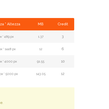
za * Altezza
MB
Credit
3
x * 489 px
1.37
6
x * 1448 px
12
10
x * 4000 px
91.55
12
x * 5000 px
143.05
e.