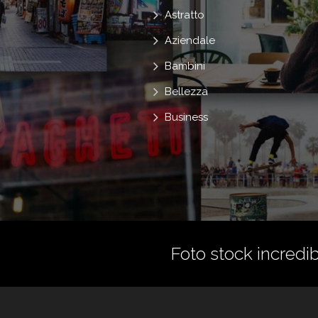
Astratto
Aziendale
Bambini
Bellezza
Business
Foto stock incredibi