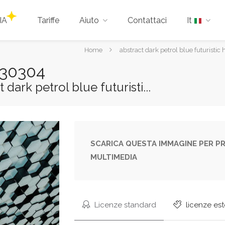
IA
Tariffe
Aiuto
Contattaci
It
Tu
Home
abstract dark petrol blue futuristi
sei
330304
qui:
t dark petrol blue futuristi...
SCARICA QUESTA IMMAGINE PER PR
MULTIMEDIA
Licenze standard
licenze es