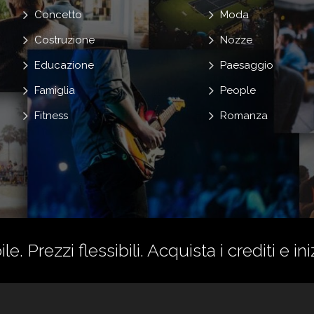
Concetto
Moda
Costruzione
Nozze
Educazione
Paesaggio
Famiglia
People
Fitness
Romanza
le. Prezzi flessibili.
Acquista i crediti
e ini