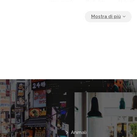
Honeycomb
Illustration
Material
Minimalistic
Modern
Mosaic
Pattern
Render
Rendering
Seamless
Shape
Shiny
Sil
Square
Structure
Style
Sur
Texture
Textured
Tile
Wal
Wallpaper
Animali