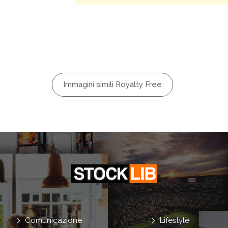
Metal
Panel
Rough
ver
face
Immagini simili Royalty Free
l
Comunicazione
Lifestyle