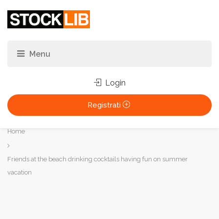
Login
Registrati
Tu
Home
sei
qui:
Friends at the beach drinking cocktails having fun on summer
vacation