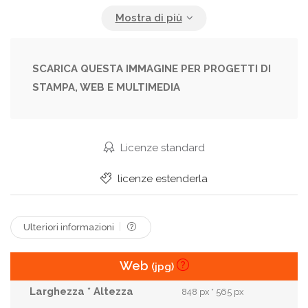
Having
Holiday
Holidays
Lake
Laughing
Lifestyle
Luxury
Man
Men
Millennials
Ocean
Outdoors
Party
SCARICA QUESTA IMMAGINE PER PROGETTI DI
STAMPA, WEB E MULTIMEDIA
People
Pineapple
Sea
Smiling
Summer
Summertime
Sun
Toasting
Together
Travel
Trip
Tropical
Licenze standard
Vacation
Weekend
Woman
Women
licenze estenderla
Young
Youth
Ulteriori informazioni
Web
(jpg)
848 px * 565 px