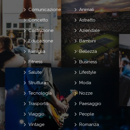
Comunicazione
Animali
Concetto
Astratto
Costruzione
Aziendale
Educazione
Bambini
Famiglia
Bellezza
Fitness
Business
Salute
Lifestyle
Struttura
Moda
Tecnologia
Nozze
Trasporto
Paesaggio
Viaggio
People
Vintage
Romanza