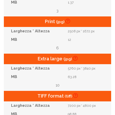
1.37
3
Print
(jpg)
2508 px * 1672 px
12
6
Extra large
(jpg)
5760 px * 3840 px
63.28
10
TIFF format
(tiff)
7200 px * 4800 px
98.88