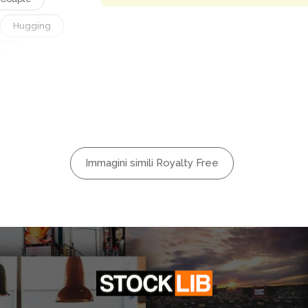
Hugging
ke
Outdoors
Sea
Sexy
Immagini simili Royalty Free
Summer
Tattooed
urism
Weekend