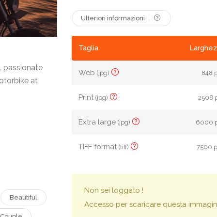
Ulteriori informazioni
Taglia
Larghez
s. passionate
Web
(jpg)
848 p
otorbike at
Print
(jpg)
2508 p
Extra large
(jpg)
6000 p
TIFF format
(tiff)
7500 p
Non sei loggato !
Beautiful
Accesso per scaricare questa immagin
Couple