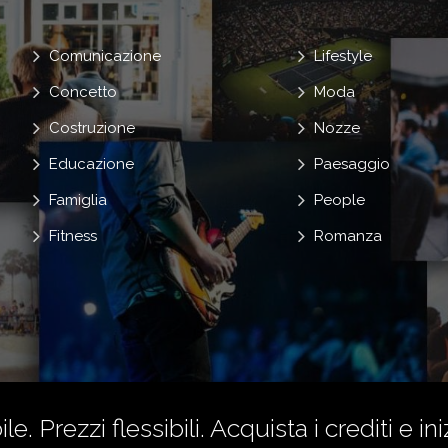
Comunicazione
Lifestyle
Concetto
Moda
Costruzione
Nozze
Educazione
Paesaggio
Famiglia
People
Fitness
Romanza
le. Prezzi flessibili.
Acquista i crediti
e ini