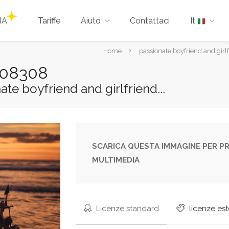
IA
Tariffe
Aiuto
Contattaci
It
Tu
Home
passionate boyfriend and gir
sei
908308
qui:
nate boyfriend and girlfriend...
SCARICA QUESTA IMMAGINE PER PR
MULTIMEDIA
Licenze standard
licenze es