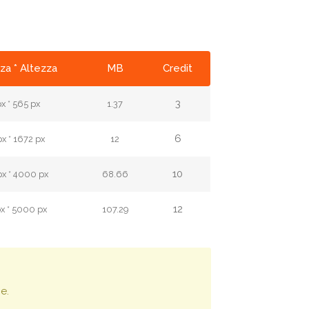
za * Altezza
MB
Credit
3
x * 565 px
1.37
6
x * 1672 px
12
10
x * 4000 px
68.66
12
x * 5000 px
107.29
e.