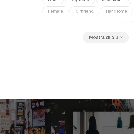
Female
Girlfriend
Handsome
Journey
Male
Man
Motorbi
Motorcycle
Nature
Ocean
Passionate
People
Recreational
Relationship
Relax
Resort
Seductive
Sensual
Sensuality
Shirtless
Side View
Spend Time
Summertime
Sunrise
Sunset
Tattoos
Together
Torso
To
Transport
Transportation
Travel
Woman
Young Adults