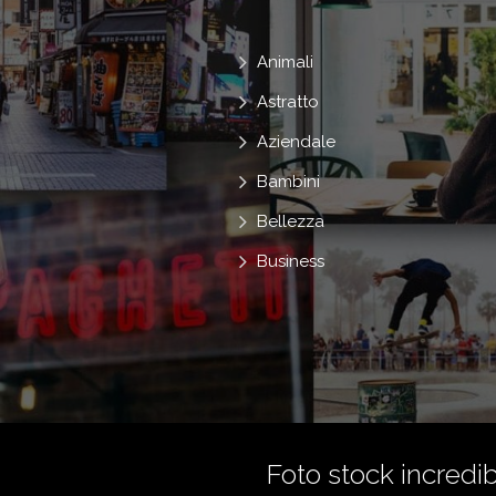
Animali
Astratto
Aziendale
Bambini
Bellezza
Business
Foto stock incredibi