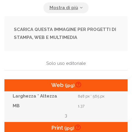
Economy
Editorial
Electronic
Global
Hardware
Home
Homepage
Icon
Illustrative
Industry
Information
Internet
SCARICA QUESTA IMMAGINE PER PROGETTI DI
STAMPA, WEB E MULTIMEDIA
It
Logo
Magnifier
Market
Marketing
Media
Mobile
Network
Online
Page
Pc
Screen
Server
Service
Solo uso editoriale
Sign
Site
Software
Symbol
Tech
Web
(jpg)
Technology
Url
Web
Website
848 px * 565 px
Www
1.37
3
Print
(jpg)