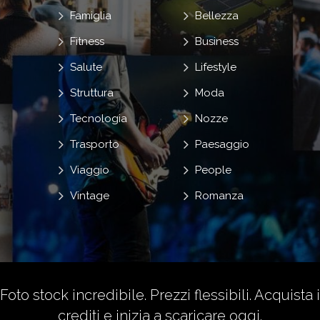
Famiglia
Bellezza
Fitness
Business
Salute
Lifestyle
Struttura
Moda
Tecnologia
Nozze
Trasporto
Paesaggio
Viaggio
People
Vintage
Romanza
Foto stock incredibile. Prezzi flessibili.
Acquista i
crediti
e inizia a scaricare oggi.