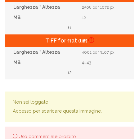
2508 px * 1672 px
12
6
TIFF format
(tiff)
4661 px * 3107 px
41.43
12
Non sei loggato !
Accesso per scaricare questa immagine.
Uso commerciale proibito