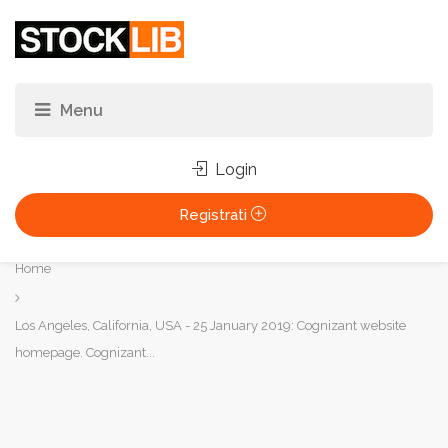
Login
Registrati
Tu
Home
sei
qui:
Los Angeles, California, USA - 25 January 2019: Cognizant website
homepage. Cognizant...